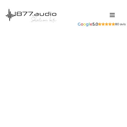
G
o
o
g
l
e
5.0
80 avis