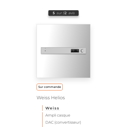
5
sur 5
2
avis
Sur commande
Weiss Helios
Weiss
Ampli casque
DAC (convertisseur)