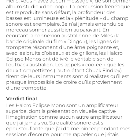
Hello, vous n’avez aucun message ») de son dernier
album studio « doo-bop ». La percussion frénétique
est reproduite sans défaut, la profondeur des
basses est lumineuse et la « plénitude » du champ
sonore est exemplaire. Je n’ai jamais entendu ce
morceau sonner aussi bien auparavant. En
écoutant la connexion australienne de Miles (la
bande originale du film « Dingo »), les lignes de
trompette résonnent d’une âme poignante et,
avec les bruits d’oiseaux et de grillons, les Halcro
Eclipse Monos ont délivré le véritable son de
l’outback australien. Les appels « coo-ee » que les
deux trompettistes (l’autre étant Chuck Findley)
tirent de leurs instruments sont si réalistes qu’il est
presque impossible de croire qu’ils proviennent
d’une trompette.
Verdict final
Les Halcro Eclipse Mono sont un amplificateur
superbe, dont la présentation visuelle captive
l’imagination comme aucun autre amplificateur
que j’ai jamais vu. Sa qualité sonore est si
époustouflante que j’ai dû me pincer pendant mes
sessions d’écoute pour me rappeler que j’étais