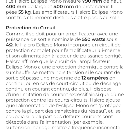
! Le Halcro Eclipse Mono mesure
790 mm
de haut,
400 mm
de large et
400 mm
de profondeur. Il
pèse
55 kg
. Les amplificateurs Halcro Eclipse Mono
sont très clairement destinés à être posés au sol !
Protection du Circuit
Comme il se doit pour un amplificateur avec une
puissance de sortie nominale de
550 watts
sous
4Ω
, le Halcro Eclipse Mono incorpore un circuit de
protection complet pour l’amplificateur lui-même
et son alimentation à facteur de puissance corrigé.
Halcro affirme que le circuit de l’amplificateur
Eclipse Mono a une protection thermique contre la
surchauffe, se mettra hors tension si le courant de
sortie dépasse une moyenne de
12 ampères
en
continu, ou en cas de court-circuit ou de décalage
continu en courant continu, de plus, il dispose
d’une limitation de courant excessif ainsi que d’une
protection contre les courts-circuits. Halcro ajoute
que l’alimentation de l’Eclipse Mono est “protégée
contre la plupart des transitoires du réseau”, et “se
coupera si la plupart des défauts courants sont
détectés dans l’alimentation (par exemple,
surtension, horloge maître à fréquence incorrecte,