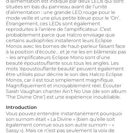
d’alimentation est indiqué par deux LEDs qui sont
situées en bas du panneau avant de l’unité
d’alimentation : une grande LED rouge pour le
mode veille et une plus petite bleue pour le ‘On’.
Étrangement, ces LEDs sont également
reproduites à l’arrière de l’amplificateur. C’est
probablement parce que Halcro envisage que
certains audiophiles installeront leurs Eclipse
Monos avec les bornes de haut-parleur faisant face
à la position d’écoute… et je ne les en blâmerais pas
– les amplificateurs Eclipse Mono sont d’une
beauté époustouflante sous tous les angles. Les
mots ‘époustouflante beauté’ peuvent également
être utilisés pour décrire le son des Halcro Eclipse
Monos, car il est tout simplement magnifique.
Magnifiquement et incroyablement réel. Écouter
Sarah Vaughan chanter Ain’t No Use (de son album
‘The Divine One’) est une expérience inoubliable.
Introduction
Vous pouvez entendre instantanément pourquoi
son surnom était « La Divine » (bien qu’elle soit
également connue sous son autre surnom – «
Sassy »). Mais ce n’est pas seulement la voix de