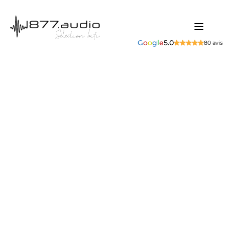
G
o
o
g
l
e
5.0
80 avis