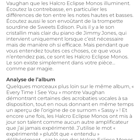
Vaughan que les Halcro Eclipse Monos illuminent.
Écoutez la contrebasse, en particulier les
différences de ton entre les notes hautes et basses.
Écoutez aussi le son envoûtant de la trompette
sourdine de Sweets Edison. Puis il y a le son
cristallin mais clair du piano de Jimmy Jones, qui
intervient uniquement lorsque c’est nécessaire
mais de manière oh si efficace. Mais pendant que
vous entendez toutes ces choses, ce que vous
n’entendez pas, ce sont les Halcro Eclipse Monos.
Le son existe simplement dans votre pièce…
comme par magie.
Analyse de l’album
Quelques morceaux plus loin sur le même album, «
Every Time I See You » montre Vaughan
démontrant certaines des acrobaties vocales à sa
disposition, tout en nous donnant en même temps
un aperçu de l’origine de ce surnom « Sassy » ! Et
encore une fois, les Halcro Eclipse Monos ont mis à
jour son talent comme aucun autre amplificateur
que j’ai jamais expérimenté. J’utilise le mot «
expérimenté » plutôt que « entendu »
délibérément… car le son des Halcro Eclipse Monos