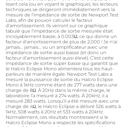
lisant cela (ou en voyant le graphique), les lecteurs
techniques se dirigeront immédiatement vers la
mesure de l’impédance de sortie de Newport Test
Labs, afin de pouvoir calculer le facteur
d’amortissement. Ils verront sur ce graphique
tabulé que l’impédance de sortie mesurée était
incroyablement basse, à 0.003Ω, ce qui donne un
facteur d’amortissement de plus de 2,000 ! Je n’ai
jamais… jamais… vu un amplificateur avec une
impédance de sortie aussi basse (et donc un
facteur d’amortissement aussi élevé). C’est cette
impédance de sortie super basse qui garantit que
le Halcro Eclipse Mono alimentera tous les haut-
parleurs de manière égale. Newport Test Labs a
mesuré la puissance de sortie du Halcro Eclipse
Mono à 1kHz comme étant de 277 watts dans une
charge de 8Ω. À 20Hz dans la même charge, le
laboratoire l’a mesuré à 274 watts. À 20kHz, il a
mesuré 283 watts. Lorsqu’il a été mesuré avec une
charge de 4Ω, le Halcro Eclipse a délivré 526 watts à
1kHz, 508 watts à 20Hz et 533 watts à 20kHz.
Normalement, ces résultats montreraient si le
Halcro Eclipse Mono a respecté les spécifications