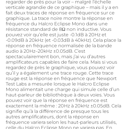
regarder de près pour la voir – malgré l’échelle
verticale agrandie de ce graphique – mais il y a en
fait deux traces de réponse en fréquence sur ce
graphique. La trace noire montre la réponse en
fréquence du Halcro Eclipse Mono dans une
résistance standard de 8Ω non inductive. Vous
pouvez voir qu’elle est juste -0.1dB à 20Hz et
-0.09dB à 20kHz (et -0.03dB à 40kHz). Cela place la
réponse en fréquence normalisée de la bande
audio à 20Hz–20kHz ±0.05dB. C’est
spectaculairement bon, mais j’ai vu d’autres
amplificateurs capables de faire cela. Mais si vous
regardez de près le graphique, vous pouvez voir
qu’il y a également une trace rouge. Cette trace
rouge est la réponse en fréquence que Newport
Test Labs a mesurée lorsque le Halcro Eclipse
Mono alimentait une charge qui simule celle d’un
haut-parleur de bibliothèque à deux voies. Vous
pouvez voir que la réponse en fréquence est
exactement la même : 20Hz à 20kHz ±0.05dB. Cela
signifie qu’à la différence de presque tous les
autres amplificateurs, dont la réponse en
fréquence variera selon les haut-parleurs utilisés,
celle du Halcro Eclipse Mono ne variera pas. En