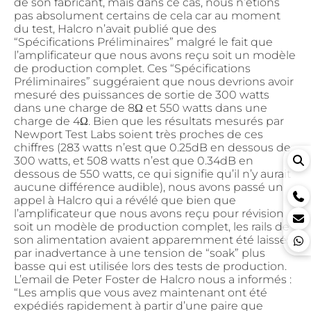
de son fabricant, mais dans ce cas, nous n’étions
pas absolument certains de cela car au moment
du test, Halcro n’avait publié que des
“Spécifications Préliminaires” malgré le fait que
l’amplificateur que nous avons reçu soit un modèle
de production complet. Ces “Spécifications
Préliminaires” suggéraient que nous devrions avoir
mesuré des puissances de sortie de 300 watts
dans une charge de 8Ω et 550 watts dans une
charge de 4Ω. Bien que les résultats mesurés par
Newport Test Labs soient très proches de ces
chiffres (283 watts n’est que 0.25dB en dessous de
300 watts, et 508 watts n’est que 0.34dB en
dessous de 550 watts, ce qui signifie qu’il n’y aurait
aucune différence audible), nous avons passé un
appel à Halcro qui a révélé que bien que
l’amplificateur que nous avons reçu pour révision
soit un modèle de production complet, les rails de
son alimentation avaient apparemment été laissés
par inadvertance à une tension de “soak” plus
basse qui est utilisée lors des tests de production.
L’email de Peter Foster de Halcro nous a informés :
“Les amplis que vous avez maintenant ont été
expédiés rapidement à partir d’une paire que