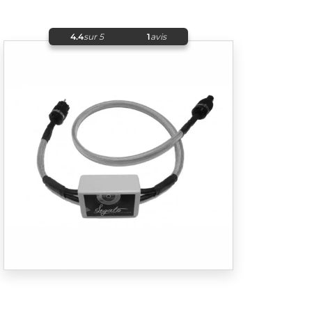
4.4
sur 5
1
avis