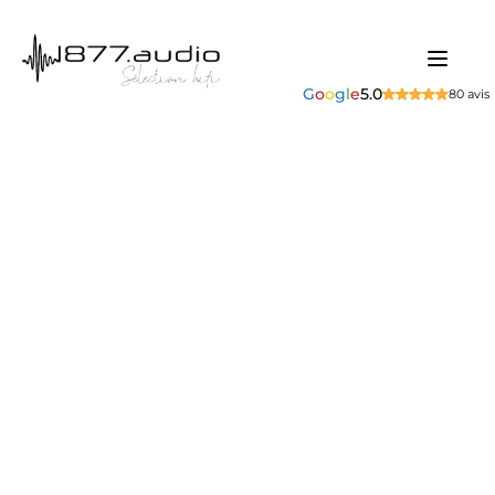
G
o
o
g
l
e
5.0
80 avis