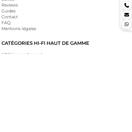
Reviews
Guides
Contact
FAQ
Mentions légales
CATÉGORIES HI-FI HAUT DE GAMME
ADC (convertisseur)
Alimentation
Ampli casque
Amplificateur intégré
Amplificateur monobloc
Amplificateur stéréo
Barrette secteur
Câble audio digital
Câble audio HP
Câble audio modulation
Câble DC
Câble réseau
Câble secteur
Conditionneur